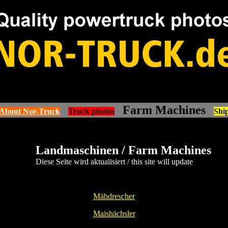
lkw truck photos fotos modell from Norwegen Norway Norge, Scandinavia Europe
Farm Machines
About Nor-Truck
Truck photos
Shi
Landmaschinen / Farm Machines
Diese Seite wird aktualisiert / this site will update
Mähdrescher
Maishächsler